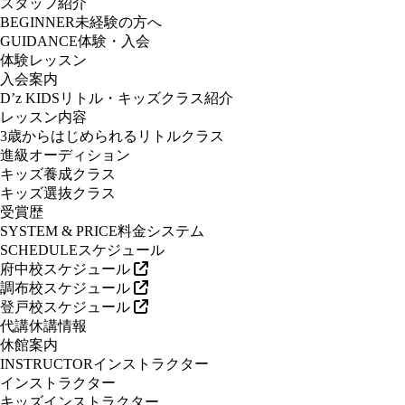
スタッフ紹介
BEGINNER
未経験の方へ
GUIDANCE
体験・入会
体験レッスン
入会案内
D’z KIDS
リトル・キッズクラス紹介
レッスン内容
3歳からはじめられるリトルクラス
進級オーディション
キッズ養成クラス
キッズ選抜クラス
受賞歴
SYSTEM & PRICE
料金システム
SCHEDULE
スケジュール
府中校スケジュール
調布校スケジュール
登戸校スケジュール
代講休講情報
休館案内
INSTRUCTOR
インストラクター
インストラクター
キッズインストラクター