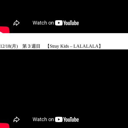
12/18(月) 第３週目 【Stray Kids – LALALALA】