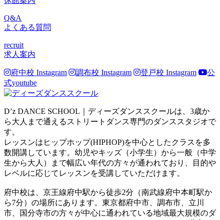
休館案内
Q&A
よくある質問
recruit
求人案内
府中校 Instagram
調布校 Instagram
登戸校 Instagram
公
式youtube
D’z DANCE SCHOOL｜ディーズダンススクールは、3歳か
ら大人まで通えるストリートダンス専門のダンススタジオで
す。
レッスンはヒップホップ(HIPHOP)を中心としたクラスを多
数開講しています。幼児やキッズ（小学生）から一般（中学
生から大人）まで幅広い年代の方々が通われており、目的や
レベルに応じてレッスンを受講していただけます。
府中校は、京王線府中駅から徒歩2分（南武線府中本町駅か
ら7分）の場所にあります。東京都府中市、調布市、立川
市、国分寺市の方々が中心に通われている地域最大規模のダ