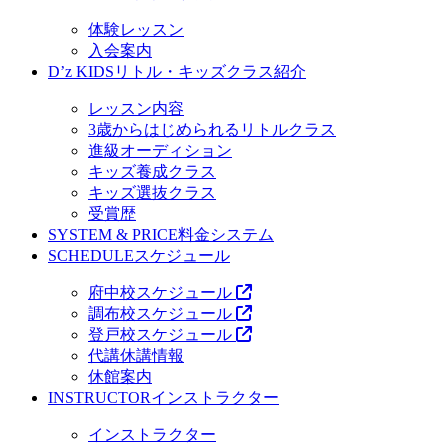
体験レッスン
入会案内
D’z KIDS
リトル・キッズクラス紹介
レッスン内容
3歳からはじめられるリトルクラス
進級オーディション
キッズ養成クラス
キッズ選抜クラス
受賞歴
SYSTEM & PRICE
料金システム
SCHEDULE
スケジュール
府中校スケジュール
調布校スケジュール
登戸校スケジュール
代講休講情報
休館案内
INSTRUCTOR
インストラクター
インストラクター