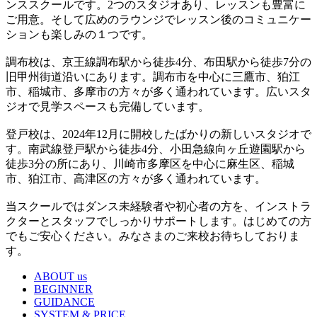
ンススクールです。2つのスタジオあり、レッスンも豊富に
ご用意。そして広めのラウンジでレッスン後のコミュニケー
ションも楽しみの１つです。
調布校は、京王線調布駅から徒歩4分、布田駅から徒歩7分の
旧甲州街道沿いにあります。調布市を中心に三鷹市、狛江
市、稲城市、多摩市の方々が多く通われています。広いスタ
ジオで見学スペースも完備しています。
登戸校は、2024年12月に開校したばかりの新しいスタジオで
す。南武線登戸駅から徒歩4分、小田急線向ヶ丘遊園駅から
徒歩3分の所にあり、川崎市多摩区を中心に麻生区、稲城
市、狛江市、高津区の方々が多く通われています。
当スクールではダンス未経験者や初心者の方を、インストラ
クターとスタッフでしっかりサポートします。はじめての方
でもご安心ください。みなさまのご来校お待ちしておりま
す。
ABOUT us
BEGINNER
GUIDANCE
SYSTEM & PRICE