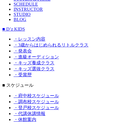
SCHEDULE
INSTRUCTOR
STUDIO
BLOG
■ D’z KIDS
・レッスン内容
・3歳からはじめられるリトルクラス
・発表会
・進級オーディション
・キッズ養成クラス
・キッズ選抜クラス
・受賞歴
■ スケジュール
・府中校スケジュール
・調布校スケジュール
・登戸校スケジュール
・代講休講情報
・休館案内