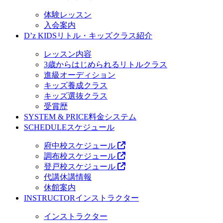
体験レッスン
入会案内
D’z KIDS
リトル・キッズクラス紹介
レッスン内容
3歳からはじめられるリトルクラス
進級オーディション
キッズ養成クラス
キッズ選抜クラス
受賞歴
SYSTEM & PRICE
料金システム
SCHEDULE
スケジュール
府中校スケジュール
調布校スケジュール
登戸校スケジュール
代講休講情報
休館案内
INSTRUCTOR
インストラクター
インストラクター