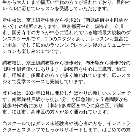
生から大人）まで幅広い年代の方々が通われており、目的や
レベルに応じてレッスンを受講していただけます。
府中校は、京王線府中駅から徒歩2分（南武線府中本町駅か
ら7分）の場所にあります。東京都府中市、調布市、立川
市、国分寺市の方々が中心に通われている地域最大規模のダ
ンススクールです。2つのスタジオあり、レッスンも豊富に
ご用意。そして広めのラウンジでレッスン後のコミュニケー
ションも楽しみの１つです。
調布校は、京王線調布駅から徒歩4分、布田駅から徒歩7分の
旧甲州街道沿いにあります。調布市を中心に三鷹市、狛江
市、稲城市、多摩市の方々が多く通われています。広いスタ
ジオで見学スペースも完備しています。
登戸校は、2024年12月に開校したばかりの新しいスタジオで
す。南武線登戸駅から徒歩4分、小田急線向ヶ丘遊園駅から
徒歩3分の所にあり、川崎市多摩区を中心に麻生区、稲城
市、狛江市、高津区の方々が多く通われています。
当スクールではダンス未経験者や初心者の方を、インストラ
クターとスタッフでしっかりサポートします。はじめての方