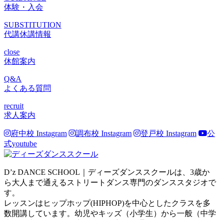
体験・入会
SUBSTITUTION
代講休講情報
close
休館案内
Q&A
よくある質問
recruit
求人案内
府中校 Instagram
調布校 Instagram
登戸校 Instagram
公
式youtube
D’z DANCE SCHOOL｜ディーズダンススクールは、3歳か
ら大人まで通えるストリートダンス専門のダンススタジオで
す。
レッスンはヒップホップ(HIPHOP)を中心としたクラスを多
数開講しています。幼児やキッズ（小学生）から一般（中学