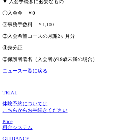
▼ 入会手続きに必要なもの
①入会金 ￥0
②事務手数料 ￥1,100
③入会希望コースの月謝2ヶ月分
④身分証
⑤保護者署名（入会者が19歳未満の場合）
ニュース一覧に戻る
TRIAL
体験予約については
こちらからお手続きください
Price
料金システム
GUIDANCE