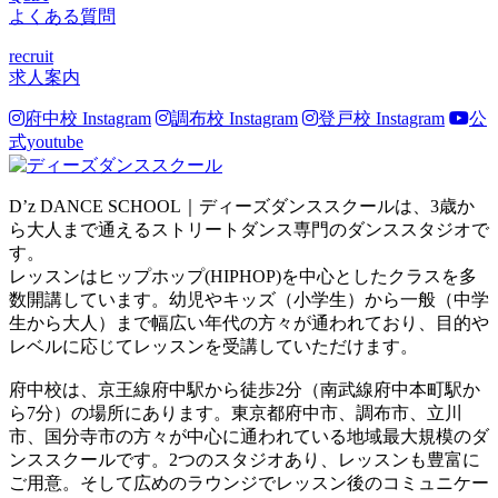
よくある質問
recruit
求人案内
府中校 Instagram
調布校 Instagram
登戸校 Instagram
公
式youtube
D’z DANCE SCHOOL｜ディーズダンススクールは、3歳か
ら大人まで通えるストリートダンス専門のダンススタジオで
す。
レッスンはヒップホップ(HIPHOP)を中心としたクラスを多
数開講しています。幼児やキッズ（小学生）から一般（中学
生から大人）まで幅広い年代の方々が通われており、目的や
レベルに応じてレッスンを受講していただけます。
府中校は、京王線府中駅から徒歩2分（南武線府中本町駅か
ら7分）の場所にあります。東京都府中市、調布市、立川
市、国分寺市の方々が中心に通われている地域最大規模のダ
ンススクールです。2つのスタジオあり、レッスンも豊富に
ご用意。そして広めのラウンジでレッスン後のコミュニケー