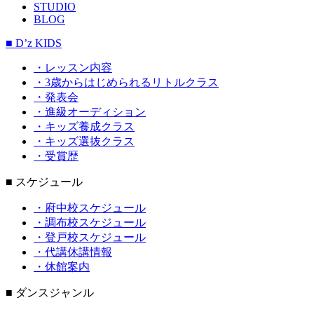
STUDIO
BLOG
■ D’z KIDS
・レッスン内容
・3歳からはじめられるリトルクラス
・発表会
・進級オーディション
・キッズ養成クラス
・キッズ選抜クラス
・受賞歴
■ スケジュール
・府中校スケジュール
・調布校スケジュール
・登戸校スケジュール
・代講休講情報
・休館案内
■ ダンスジャンル