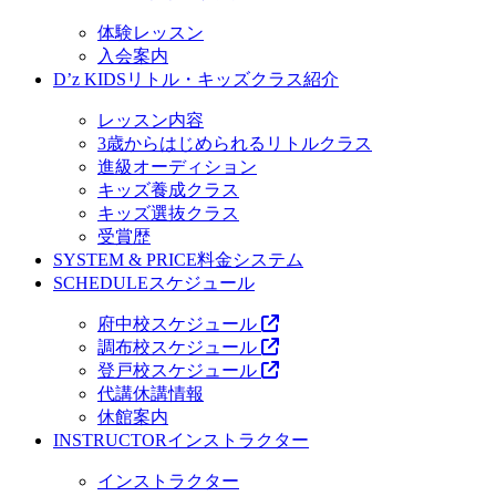
体験レッスン
入会案内
D’z KIDS
リトル・キッズクラス紹介
レッスン内容
3歳からはじめられるリトルクラス
進級オーディション
キッズ養成クラス
キッズ選抜クラス
受賞歴
SYSTEM & PRICE
料金システム
SCHEDULE
スケジュール
府中校スケジュール
調布校スケジュール
登戸校スケジュール
代講休講情報
休館案内
INSTRUCTOR
インストラクター
インストラクター