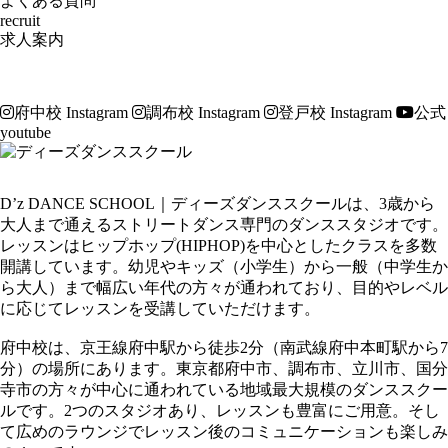
よくある質問
recruit
求人案内
府中校 Instagram
調布校 Instagram
登戸校 Instagram
公式
youtube
D’z DANCE SCHOOL｜ディーズダンススクールは、3歳から
大人まで通えるストリートダンス専門のダンススタジオです。
レッスンはヒップホップ(HIPHOP)を中心としたクラスを多数
開講しています。幼児やキッズ（小学生）から一般（中学生か
ら大人）まで幅広い年代の方々が通われており、目的やレベル
に応じてレッスンを受講していただけます。
府中校は、京王線府中駅から徒歩2分（南武線府中本町駅から7
分）の場所にあります。東京都府中市、調布市、立川市、国分
寺市の方々が中心に通われている地域最大規模のダンススクー
ルです。2つのスタジオあり、レッスンも豊富にご用意。そし
て広めのラウンジでレッスン後のコミュニケーションも楽しみ