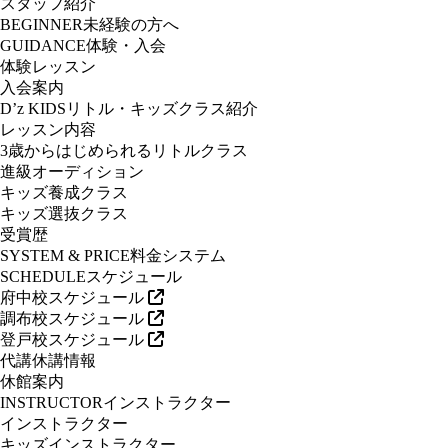
スタッフ紹介
BEGINNER
未経験の方へ
GUIDANCE
体験・入会
体験レッスン
入会案内
D’z KIDS
リトル・キッズクラス紹介
レッスン内容
3歳からはじめられるリトルクラス
進級オーディション
キッズ養成クラス
キッズ選抜クラス
受賞歴
SYSTEM & PRICE
料金システム
SCHEDULE
スケジュール
府中校スケジュール
調布校スケジュール
登戸校スケジュール
代講休講情報
休館案内
INSTRUCTOR
インストラクター
インストラクター
キッズインストラクター