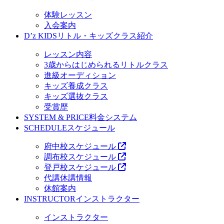
体験レッスン
入会案内
D’z KIDS
リトル・キッズクラス紹介
レッスン内容
3歳からはじめられるリトルクラス
進級オーディション
キッズ養成クラス
キッズ選抜クラス
受賞歴
SYSTEM & PRICE
料金システム
SCHEDULE
スケジュール
府中校スケジュール
調布校スケジュール
登戸校スケジュール
代講休講情報
休館案内
INSTRUCTOR
インストラクター
インストラクター