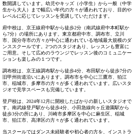
数開講しています。幼児やキッズ（小学生）から一般（中学
生から大人）まで幅広い年代の方々が通われており、目的や
レベルに応じてレッスンを受講していただけます。
府中校は、京王線府中駅から徒歩2分（南武線府中本町駅か
ら7分）の場所にあります。東京都府中市、調布市、立川
市、国分寺市の方々が中心に通われている地域最大規模のダ
ンススクールです。2つのスタジオあり、レッスンも豊富に
ご用意。そして広めのラウンジでレッスン後のコミュニケー
ションも楽しみの１つです。
調布校は、京王線調布駅から徒歩4分、布田駅から徒歩7分の
旧甲州街道沿いにあります。調布市を中心に三鷹市、狛江
市、稲城市、多摩市の方々が多く通われています。広いスタ
ジオで見学スペースも完備しています。
登戸校は、2024年12月に開校したばかりの新しいスタジオで
す。南武線登戸駅から徒歩4分、小田急線向ヶ丘遊園駅から
徒歩3分の所にあり、川崎市多摩区を中心に麻生区、稲城
市、狛江市、高津区の方々が多く通われています。
当スクールではダンス未経験者や初心者の方を、インストラ