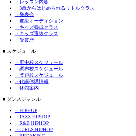
・レッスン内容
・3歳からはじめられるリトルクラス
・発表会
・進級オーディション
・キッズ養成クラス
・キッズ選抜クラス
・受賞歴
■ スケジュール
・府中校スケジュール
・調布校スケジュール
・登戸校スケジュール
・代講休講情報
・休館案内
■ ダンスジャンル
・HIPHOP
・JAZZ HIPHOP
・R&B HIPHOP
・GIRLS HIPHOP
・BREAKING