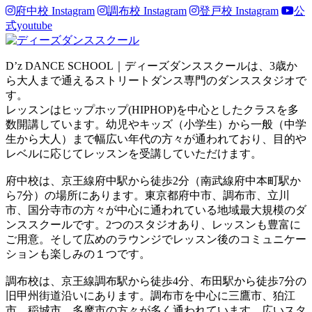
府中校 Instagram
調布校 Instagram
登戸校 Instagram
公
式youtube
D’z DANCE SCHOOL｜ディーズダンススクールは、3歳か
ら大人まで通えるストリートダンス専門のダンススタジオで
す。
レッスンはヒップホップ(HIPHOP)を中心としたクラスを多
数開講しています。幼児やキッズ（小学生）から一般（中学
生から大人）まで幅広い年代の方々が通われており、目的や
レベルに応じてレッスンを受講していただけます。
府中校は、京王線府中駅から徒歩2分（南武線府中本町駅か
ら7分）の場所にあります。東京都府中市、調布市、立川
市、国分寺市の方々が中心に通われている地域最大規模のダ
ンススクールです。2つのスタジオあり、レッスンも豊富に
ご用意。そして広めのラウンジでレッスン後のコミュニケー
ションも楽しみの１つです。
調布校は、京王線調布駅から徒歩4分、布田駅から徒歩7分の
旧甲州街道沿いにあります。調布市を中心に三鷹市、狛江
市、稲城市、多摩市の方々が多く通われています。広いスタ