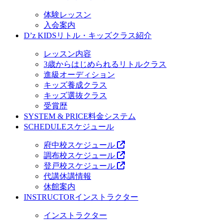
体験レッスン
入会案内
D’z KIDS
リトル・キッズクラス紹介
レッスン内容
3歳からはじめられるリトルクラス
進級オーディション
キッズ養成クラス
キッズ選抜クラス
受賞歴
SYSTEM & PRICE
料金システム
SCHEDULE
スケジュール
府中校スケジュール
調布校スケジュール
登戸校スケジュール
代講休講情報
休館案内
INSTRUCTOR
インストラクター
インストラクター