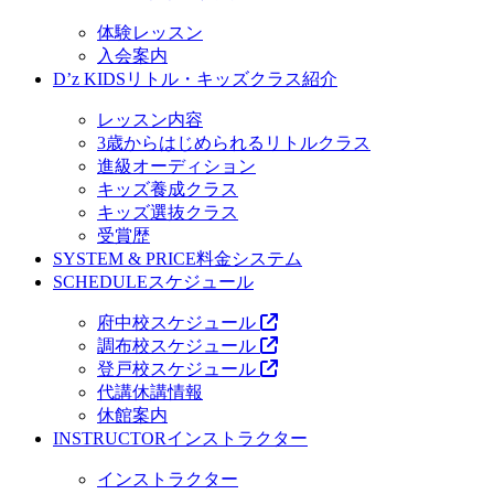
体験レッスン
入会案内
D’z KIDS
リトル・キッズクラス紹介
レッスン内容
3歳からはじめられるリトルクラス
進級オーディション
キッズ養成クラス
キッズ選抜クラス
受賞歴
SYSTEM & PRICE
料金システム
SCHEDULE
スケジュール
府中校スケジュール
調布校スケジュール
登戸校スケジュール
代講休講情報
休館案内
INSTRUCTOR
インストラクター
インストラクター