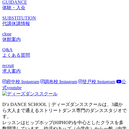
GUIDANCE
体験・入会
SUBSTITUTION
代講休講情報
close
休館案内
Q&A
よくある質問
recruit
求人案内
府中校 Instagram
調布校 Instagram
登戸校 Instagram
公
式youtube
D’z DANCE SCHOOL｜ディーズダンススクールは、3歳か
ら大人まで通えるストリートダンス専門のダンススタジオで
す。
レッスンはヒップホップ(HIPHOP)を中心としたクラスを多
数開講しています。幼児やキッズ（小学生）から一般（中学