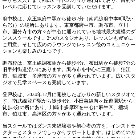
生から大人）まで幅広い年代の方々が通われており、目的や
レベルに応じてレッスンを受講していただけます。
府中校は、京王線府中駅から徒歩2分（南武線府中本町駅か
ら7分）の場所にあります。東京都府中市、調布市、立川
市、国分寺市の方々が中心に通われている地域最大規模のダ
ンススクールです。2つのスタジオあり、レッスンも豊富に
ご用意。そして広めのラウンジでレッスン後のコミュニケー
ションも楽しみの１つです。
調布校は、京王線調布駅から徒歩4分、布田駅から徒歩7分の
旧甲州街道沿いにあります。調布市を中心に三鷹市、狛江
市、稲城市、多摩市の方々が多く通われています。広いスタ
ジオで見学スペースも完備しています。
登戸校は、2024年12月に開校したばかりの新しいスタジオで
す。南武線登戸駅から徒歩4分、小田急線向ヶ丘遊園駅から
徒歩3分の所にあり、川崎市多摩区を中心に麻生区、稲城
市、狛江市、高津区の方々が多く通われています。
当スクールではダンス未経験者や初心者の方を、インストラ
クターとスタッフでしっかりサポートします。はじめての方