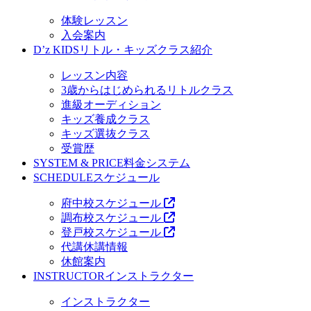
体験レッスン
入会案内
D’z KIDS
リトル・キッズクラス紹介
レッスン内容
3歳からはじめられるリトルクラス
進級オーディション
キッズ養成クラス
キッズ選抜クラス
受賞歴
SYSTEM & PRICE
料金システム
SCHEDULE
スケジュール
府中校スケジュール
調布校スケジュール
登戸校スケジュール
代講休講情報
休館案内
INSTRUCTOR
インストラクター
インストラクター