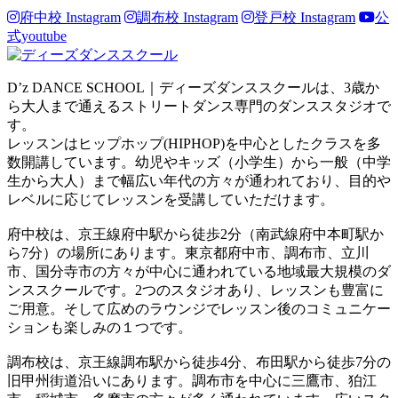
府中校 Instagram
調布校 Instagram
登戸校 Instagram
公
式youtube
D’z DANCE SCHOOL｜ディーズダンススクールは、3歳か
ら大人まで通えるストリートダンス専門のダンススタジオで
す。
レッスンはヒップホップ(HIPHOP)を中心としたクラスを多
数開講しています。幼児やキッズ（小学生）から一般（中学
生から大人）まで幅広い年代の方々が通われており、目的や
レベルに応じてレッスンを受講していただけます。
府中校は、京王線府中駅から徒歩2分（南武線府中本町駅か
ら7分）の場所にあります。東京都府中市、調布市、立川
市、国分寺市の方々が中心に通われている地域最大規模のダ
ンススクールです。2つのスタジオあり、レッスンも豊富に
ご用意。そして広めのラウンジでレッスン後のコミュニケー
ションも楽しみの１つです。
調布校は、京王線調布駅から徒歩4分、布田駅から徒歩7分の
旧甲州街道沿いにあります。調布市を中心に三鷹市、狛江