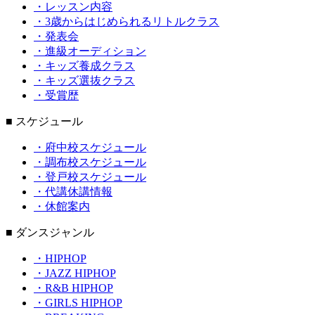
・レッスン内容
・3歳からはじめられるリトルクラス
・発表会
・進級オーディション
・キッズ養成クラス
・キッズ選抜クラス
・受賞歴
■ スケジュール
・府中校スケジュール
・調布校スケジュール
・登戸校スケジュール
・代講休講情報
・休館案内
■ ダンスジャンル
・HIPHOP
・JAZZ HIPHOP
・R&B HIPHOP
・GIRLS HIPHOP