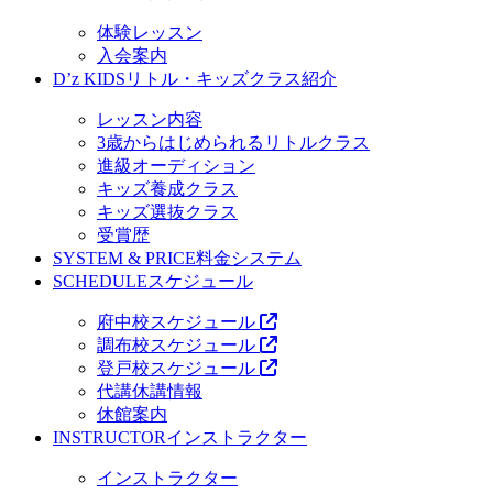
体験レッスン
入会案内
D’z KIDS
リトル・キッズクラス紹介
レッスン内容
3歳からはじめられるリトルクラス
進級オーディション
キッズ養成クラス
キッズ選抜クラス
受賞歴
SYSTEM & PRICE
料金システム
SCHEDULE
スケジュール
府中校スケジュール
調布校スケジュール
登戸校スケジュール
代講休講情報
休館案内
INSTRUCTOR
インストラクター
インストラクター