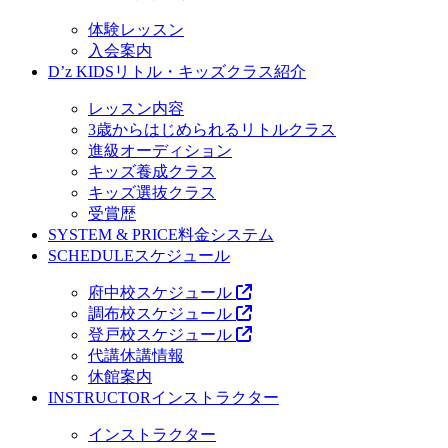
体験レッスン
入会案内
D’z KIDS
リトル・キッズクラス紹介
レッスン内容
3歳からはじめられるリトルクラス
進級オーディション
キッズ養成クラス
キッズ選抜クラス
受賞歴
SYSTEM & PRICE
料金システム
SCHEDULE
スケジュール
府中校スケジュール
調布校スケジュール
登戸校スケジュール
代講休講情報
休館案内
INSTRUCTOR
インストラクター
インストラクター