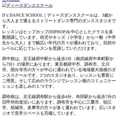
D’z DANCE SCHOOL｜ディーズダンススクールは、3歳か
ら大人まで通えるストリートダンス専門のダンススタジオで
す。
レッスンはヒップホップ(HIPHOP)を中心としたクラスを多
数開講しています。幼児やキッズ（小学生）から一般（中学
生から大人）まで幅広い年代の方々が通われており、目的や
レベルに応じてレッスンを受講していただけます。
府中校は、京王線府中駅から徒歩2分（南武線府中本町駅か
ら7分）の場所にあります。東京都府中市、調布市、立川
市、国分寺市の方々が中心に通われている地域最大規模のダ
ンススクールです。2つのスタジオあり、レッスンも豊富に
ご用意。そして広めのラウンジでレッスン後のコミュニケー
ションも楽しみの１つです。
調布校は、京王線調布駅から徒歩4分、布田駅から徒歩7分の
旧甲州街道沿いにあります。調布市を中心に三鷹市、狛江
市、稲城市、多摩市の方々が多く通われています。広いスタ
ジオで見学スペースも完備しています。