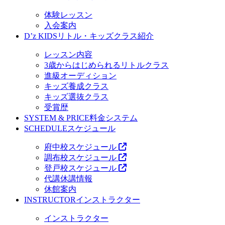
体験レッスン
入会案内
D’z KIDS
リトル・キッズクラス紹介
レッスン内容
3歳からはじめられるリトルクラス
進級オーディション
キッズ養成クラス
キッズ選抜クラス
受賞歴
SYSTEM & PRICE
料金システム
SCHEDULE
スケジュール
府中校スケジュール
調布校スケジュール
登戸校スケジュール
代講休講情報
休館案内
INSTRUCTOR
インストラクター
インストラクター