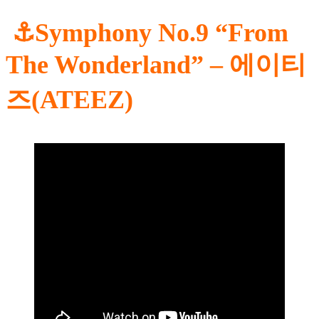
⚓Symphony No.9 “From
The Wonderland” – 에이티
즈(ATEEZ)