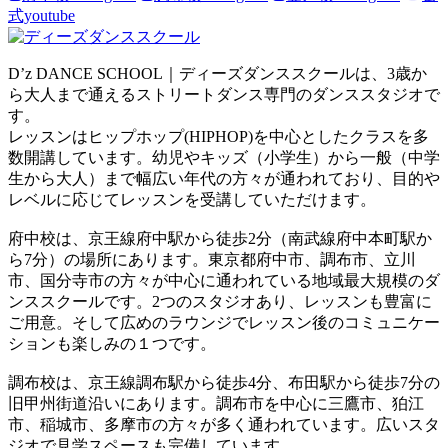
式youtube
D’z DANCE SCHOOL｜ディーズダンススクールは、3歳か
ら大人まで通えるストリートダンス専門のダンススタジオで
す。
レッスンはヒップホップ(HIPHOP)を中心としたクラスを多
数開講しています。幼児やキッズ（小学生）から一般（中学
生から大人）まで幅広い年代の方々が通われており、目的や
レベルに応じてレッスンを受講していただけます。
府中校は、京王線府中駅から徒歩2分（南武線府中本町駅か
ら7分）の場所にあります。東京都府中市、調布市、立川
市、国分寺市の方々が中心に通われている地域最大規模のダ
ンススクールです。2つのスタジオあり、レッスンも豊富に
ご用意。そして広めのラウンジでレッスン後のコミュニケー
ションも楽しみの１つです。
調布校は、京王線調布駅から徒歩4分、布田駅から徒歩7分の
旧甲州街道沿いにあります。調布市を中心に三鷹市、狛江
市、稲城市、多摩市の方々が多く通われています。広いスタ
ジオで見学スペースも完備しています。