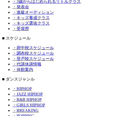
・3歳からはじめられるリトルクラス
・発表会
・進級オーディション
・キッズ養成クラス
・キッズ選抜クラス
・受賞歴
■ スケジュール
・府中校スケジュール
・調布校スケジュール
・登戸校スケジュール
・代講休講情報
・休館案内
■ ダンスジャンル
・HIPHOP
・JAZZ HIPHOP
・R&B HIPHOP
・GIRLS HIPHOP
・BREAKING
・POPPING