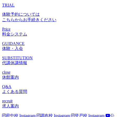
TRIAL
体験予約については
こちらからお手続きください
Price
料金システム
GUIDANCE
体験・入会
SUBSTITUTION
代講休講情報
close
休館案内
Q&A
よくある質問
recruit
求人案内
府中校 Instagram
調布校 Instagram
登戸校 Instagram
公