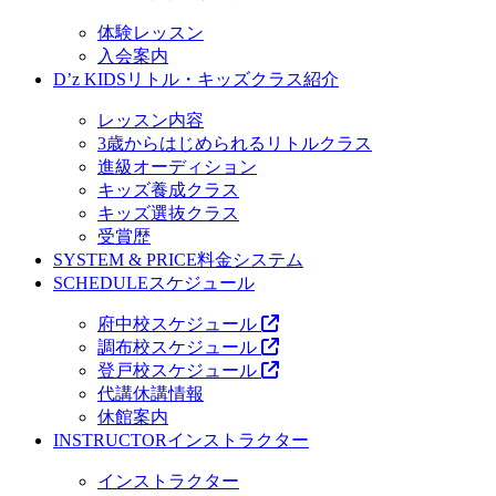
体験レッスン
入会案内
D’z KIDS
リトル・キッズクラス紹介
レッスン内容
3歳からはじめられるリトルクラス
進級オーディション
キッズ養成クラス
キッズ選抜クラス
受賞歴
SYSTEM & PRICE
料金システム
SCHEDULE
スケジュール
府中校スケジュール
調布校スケジュール
登戸校スケジュール
代講休講情報
休館案内
INSTRUCTOR
インストラクター
インストラクター