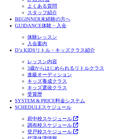
よくある質問
スタッフ紹介
BEGINNER
未経験の方へ
GUIDANCE
体験・入会
体験レッスン
入会案内
D’z KIDS
リトル・キッズクラス紹介
レッスン内容
3歳からはじめられるリトルクラス
進級オーディション
キッズ養成クラス
キッズ選抜クラス
受賞歴
SYSTEM & PRICE
料金システム
SCHEDULE
スケジュール
府中校スケジュール
調布校スケジュール
登戸校スケジュール
代講休講情報