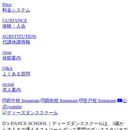
Price
料金システム
GUIDANCE
体験・入会
SUBSTITUTION
代講休講情報
close
休館案内
Q&A
よくある質問
recruit
求人案内
府中校 Instagram
調布校 Instagram
登戸校 Instagram
公
式youtube
D’z DANCE SCHOOL｜ディーズダンススクールは、3歳か
ら大人まで通えるストリートダンス専門のダンススタジオで