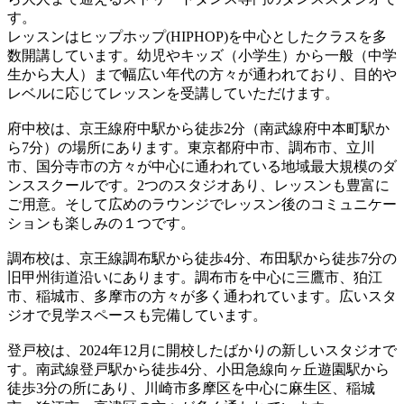
す。
レッスンはヒップホップ(HIPHOP)を中心としたクラスを多
数開講しています。幼児やキッズ（小学生）から一般（中学
生から大人）まで幅広い年代の方々が通われており、目的や
レベルに応じてレッスンを受講していただけます。
府中校は、京王線府中駅から徒歩2分（南武線府中本町駅か
ら7分）の場所にあります。東京都府中市、調布市、立川
市、国分寺市の方々が中心に通われている地域最大規模のダ
ンススクールです。2つのスタジオあり、レッスンも豊富に
ご用意。そして広めのラウンジでレッスン後のコミュニケー
ションも楽しみの１つです。
調布校は、京王線調布駅から徒歩4分、布田駅から徒歩7分の
旧甲州街道沿いにあります。調布市を中心に三鷹市、狛江
市、稲城市、多摩市の方々が多く通われています。広いスタ
ジオで見学スペースも完備しています。
登戸校は、2024年12月に開校したばかりの新しいスタジオで
す。南武線登戸駅から徒歩4分、小田急線向ヶ丘遊園駅から
徒歩3分の所にあり、川崎市多摩区を中心に麻生区、稲城