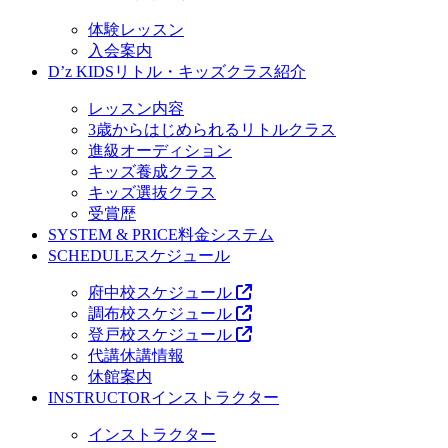
体験レッスン
入会案内
D’z KIDS
リトル・キッズクラス紹介
レッスン内容
3歳からはじめられるリトルクラス
進級オーディション
キッズ養成クラス
キッズ選抜クラス
受賞歴
SYSTEM & PRICE
料金システム
SCHEDULE
スケジュール
府中校スケジュール
調布校スケジュール
登戸校スケジュール
代講休講情報
休館案内
INSTRUCTOR
インストラクター
インストラクター