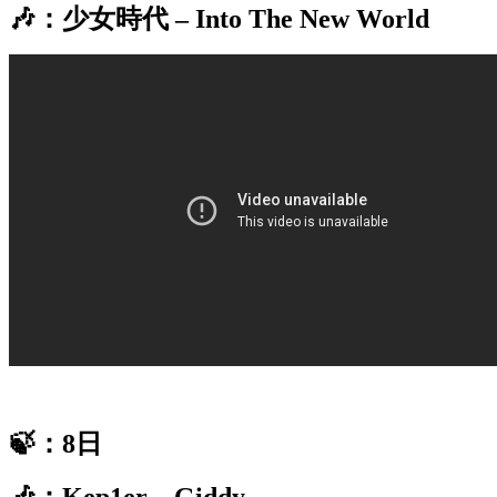
🎶：少女時代 – Into The New World
🍃：8日
🎶：Kep1er – Giddy