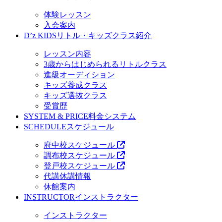
体験レッスン
入会案内
D’z KIDS
リトル・キッズクラス紹介
レッスン内容
3歳からはじめられるリトルクラス
進級オーディション
キッズ養成クラス
キッズ選抜クラス
受賞歴
SYSTEM & PRICE
料金システム
SCHEDULE
スケジュール
府中校スケジュール
調布校スケジュール
登戸校スケジュール
代講休講情報
休館案内
INSTRUCTOR
インストラクター
インストラクター