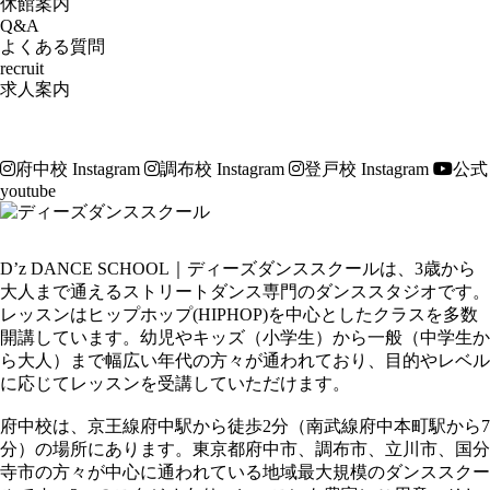
休館案内
Q&A
よくある質問
recruit
求人案内
府中校 Instagram
調布校 Instagram
登戸校 Instagram
公式
youtube
D’z DANCE SCHOOL｜ディーズダンススクールは、3歳から
大人まで通えるストリートダンス専門のダンススタジオです。
レッスンはヒップホップ(HIPHOP)を中心としたクラスを多数
開講しています。幼児やキッズ（小学生）から一般（中学生か
ら大人）まで幅広い年代の方々が通われており、目的やレベル
に応じてレッスンを受講していただけます。
府中校は、京王線府中駅から徒歩2分（南武線府中本町駅から7
分）の場所にあります。東京都府中市、調布市、立川市、国分
寺市の方々が中心に通われている地域最大規模のダンススクー