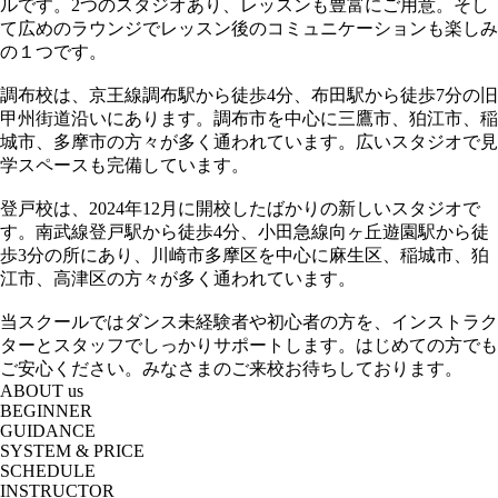
ルです。2つのスタジオあり、レッスンも豊富にご用意。そし
て広めのラウンジでレッスン後のコミュニケーションも楽しみ
の１つです。
調布校は、京王線調布駅から徒歩4分、布田駅から徒歩7分の旧
甲州街道沿いにあります。調布市を中心に三鷹市、狛江市、稲
城市、多摩市の方々が多く通われています。広いスタジオで見
学スペースも完備しています。
登戸校は、2024年12月に開校したばかりの新しいスタジオで
す。南武線登戸駅から徒歩4分、小田急線向ヶ丘遊園駅から徒
歩3分の所にあり、川崎市多摩区を中心に麻生区、稲城市、狛
江市、高津区の方々が多く通われています。
当スクールではダンス未経験者や初心者の方を、インストラク
ターとスタッフでしっかりサポートします。はじめての方でも
ご安心ください。みなさまのご来校お待ちしております。
ABOUT us
BEGINNER
GUIDANCE
SYSTEM & PRICE
SCHEDULE
INSTRUCTOR