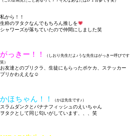
（この企画見たことあるって？？そんなあなたはD’ｚ古参です笑）
私から！！
生粋のヲタクなんでもちろん推しを
シャワーズが落ちていたので仲間にしました笑
がっきー！！
（しおり先生だよ♪うな先生はがっきー呼びです
笑）
お友達とのプリクラ、生徒にもらったポケカ、ステッカー
プリかわええな☺
かほちゃん！！
（かほ先生です♪）
スラムダンクとバナナフィッシュのえいちゃん
ヲタクとして同じ匂いがしています、、、笑