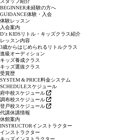
スタッフ紹介
BEGINNER
未経験の方へ
GUIDANCE
体験・入会
体験レッスン
入会案内
D’z KIDS
リトル・キッズクラス紹介
レッスン内容
3歳からはじめられるリトルクラス
進級オーディション
キッズ養成クラス
キッズ選抜クラス
受賞歴
SYSTEM & PRICE
料金システム
SCHEDULE
スケジュール
府中校スケジュール
調布校スケジュール
登戸校スケジュール
代講休講情報
休館案内
INSTRUCTOR
インストラクター
インストラクター
キッズインストラクター