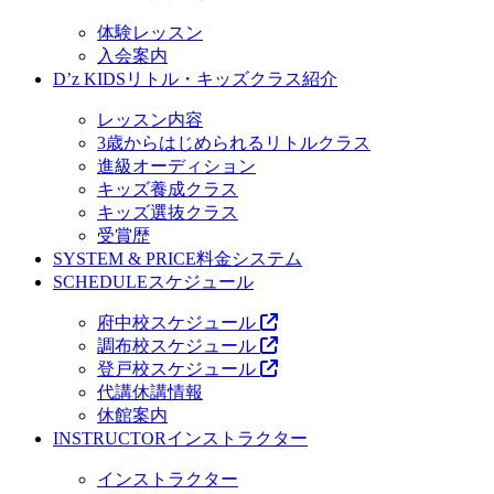
体験レッスン
入会案内
D’z KIDS
リトル・キッズクラス紹介
レッスン内容
3歳からはじめられるリトルクラス
進級オーディション
キッズ養成クラス
キッズ選抜クラス
受賞歴
SYSTEM & PRICE
料金システム
SCHEDULE
スケジュール
府中校スケジュール
調布校スケジュール
登戸校スケジュール
代講休講情報
休館案内
INSTRUCTOR
インストラクター
インストラクター