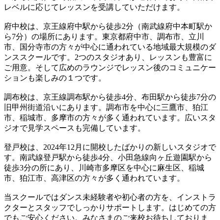
レベルに応じてレッスンを受講していただけます。
府中校は、京王線府中駅から徒歩2分（南武線府中本町駅か
ら7分）の場所にあります。東京都府中市、調布市、立川
市、国分寺市の方々が中心に通われている地域最大規模のダ
ンススクールです。2つのスタジオあり、レッスンも豊富に
ご用意。そして広めのラウンジでレッスン後のコミュニケー
ションも楽しみの１つです。
調布校は、京王線調布駅から徒歩4分、布田駅から徒歩7分の
旧甲州街道沿いにあります。調布市を中心に三鷹市、狛江
市、稲城市、多摩市の方々が多く通われています。広いスタ
ジオで見学スペースも完備しています。
登戸校は、2024年12月に開校したばかりの新しいスタジオで
す。南武線登戸駅から徒歩4分、小田急線向ヶ丘遊園駅から
徒歩3分の所にあり、川崎市多摩区を中心に麻生区、稲城
市、狛江市、高津区の方々が多く通われています。
当スクールではダンス未経験者や初心者の方を、インストラ
クターとスタッフでしっかりサポートします。はじめての方
でもご安心ください。みなさまのご来校お待ちしておりま