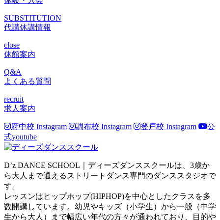
体験・入会
SUBSTITUTION
代講休講情報
close
休館案内
Q&A
よくある質問
recruit
求人案内
府中校 Instagram
調布校 Instagram
登戸校 Instagram
公
式youtube
D’z DANCE SCHOOL｜ディーズダンススクールは、3歳か
ら大人まで通えるストリートダンス専門のダンススタジオで
す。
レッスンはヒップホップ(HIPHOP)を中心としたクラスを多
数開講しています。幼児やキッズ（小学生）から一般（中学
生から大人）まで幅広い年代の方々が通われており、目的や