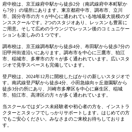
府中校は、京王線府中駅から徒歩2分（南武線府中本町駅か
ら7分）の場所にあります。東京都府中市、調布市、立川
市、国分寺市の方々が中心に通われている地域最大規模のダ
ンススクールです。2つのスタジオあり、レッスンも豊富に
ご用意。そして広めのラウンジでレッスン後のコミュニケー
ションも楽しみの１つです。
調布校は、京王線調布駅から徒歩4分、布田駅から徒歩7分の
旧甲州街道沿いにあります。調布市を中心に三鷹市、狛江
市、稲城市、多摩市の方々が多く通われています。広いスタ
ジオで見学スペースも完備しています。
登戸校は、2024年12月に開校したばかりの新しいスタジオで
す。南武線登戸駅から徒歩4分、小田急線向ヶ丘遊園駅から
徒歩3分の所にあり、川崎市多摩区を中心に麻生区、稲城
市、狛江市、高津区の方々が多く通われています。
当スクールではダンス未経験者や初心者の方を、インストラ
クターとスタッフでしっかりサポートします。はじめての方
でもご安心ください。みなさまのご来校お待ちしておりま
す。