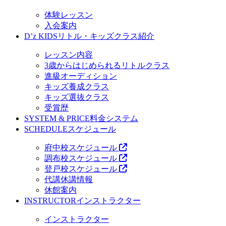
体験レッスン
入会案内
D’z KIDS
リトル・キッズクラス紹介
レッスン内容
3歳からはじめられるリトルクラス
進級オーディション
キッズ養成クラス
キッズ選抜クラス
受賞歴
SYSTEM & PRICE
料金システム
SCHEDULE
スケジュール
府中校スケジュール
調布校スケジュール
登戸校スケジュール
代講休講情報
休館案内
INSTRUCTOR
インストラクター
インストラクター