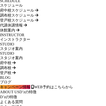
SCHEDULE
スケジュール
府中校スケジュール
調布校スケジュール
登戸校スケジュール
代講休講情報
休館案内
INSTRUCTOR
インストラクター
STUDIO
スタジオ案内
STUDIO
スタジオ案内
府中校
調布校
登戸校
BLOG
ブログ
キャンペーン情報
WEB予約はこちらから
ABOUT US
D’zの特徴
D’zの特徴
よくある質問