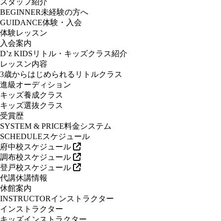
スタッフ紹介
BEGINNER
未経験の方へ
GUIDANCE
体験・入会
体験レッスン
入会案内
D’z KIDS
リトル・キッズクラス紹介
レッスン内容
3歳からはじめられるリトルクラス
進級オーディション
キッズ養成クラス
キッズ選抜クラス
受賞歴
SYSTEM & PRICE
料金システム
SCHEDULE
スケジュール
府中校スケジュール
調布校スケジュール
登戸校スケジュール
代講休講情報
休館案内
INSTRUCTOR
インストラクター
インストラクター
キッズインストラクター