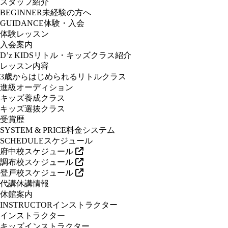
スタッフ紹介
BEGINNER
未経験の方へ
GUIDANCE
体験・入会
体験レッスン
入会案内
D’z KIDS
リトル・キッズクラス紹介
レッスン内容
3歳からはじめられるリトルクラス
進級オーディション
キッズ養成クラス
キッズ選抜クラス
受賞歴
SYSTEM & PRICE
料金システム
SCHEDULE
スケジュール
府中校スケジュール
調布校スケジュール
登戸校スケジュール
代講休講情報
休館案内
INSTRUCTOR
インストラクター
インストラクター
キッズインストラクター