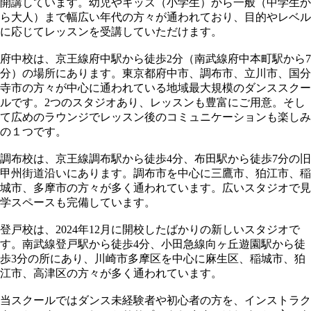
開講しています。幼児やキッズ（小学生）から一般（中学生か
ら大人）まで幅広い年代の方々が通われており、目的やレベル
に応じてレッスンを受講していただけます。
府中校は、京王線府中駅から徒歩2分（南武線府中本町駅から7
分）の場所にあります。東京都府中市、調布市、立川市、国分
寺市の方々が中心に通われている地域最大規模のダンススクー
ルです。2つのスタジオあり、レッスンも豊富にご用意。そし
て広めのラウンジでレッスン後のコミュニケーションも楽しみ
の１つです。
調布校は、京王線調布駅から徒歩4分、布田駅から徒歩7分の旧
甲州街道沿いにあります。調布市を中心に三鷹市、狛江市、稲
城市、多摩市の方々が多く通われています。広いスタジオで見
学スペースも完備しています。
登戸校は、2024年12月に開校したばかりの新しいスタジオで
す。南武線登戸駅から徒歩4分、小田急線向ヶ丘遊園駅から徒
歩3分の所にあり、川崎市多摩区を中心に麻生区、稲城市、狛
江市、高津区の方々が多く通われています。
当スクールではダンス未経験者や初心者の方を、インストラク