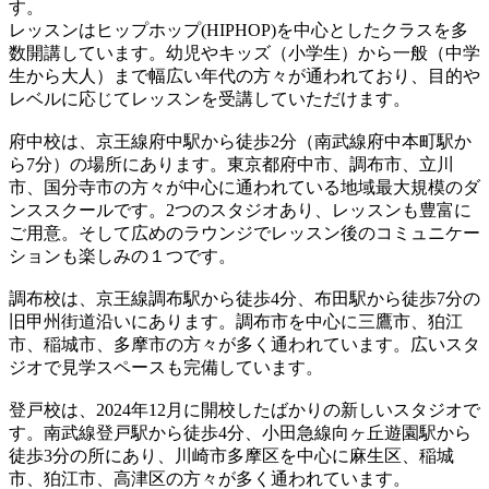
す。
レッスンはヒップホップ(HIPHOP)を中心としたクラスを多
数開講しています。幼児やキッズ（小学生）から一般（中学
生から大人）まで幅広い年代の方々が通われており、目的や
レベルに応じてレッスンを受講していただけます。
府中校は、京王線府中駅から徒歩2分（南武線府中本町駅か
ら7分）の場所にあります。東京都府中市、調布市、立川
市、国分寺市の方々が中心に通われている地域最大規模のダ
ンススクールです。2つのスタジオあり、レッスンも豊富に
ご用意。そして広めのラウンジでレッスン後のコミュニケー
ションも楽しみの１つです。
調布校は、京王線調布駅から徒歩4分、布田駅から徒歩7分の
旧甲州街道沿いにあります。調布市を中心に三鷹市、狛江
市、稲城市、多摩市の方々が多く通われています。広いスタ
ジオで見学スペースも完備しています。
登戸校は、2024年12月に開校したばかりの新しいスタジオで
す。南武線登戸駅から徒歩4分、小田急線向ヶ丘遊園駅から
徒歩3分の所にあり、川崎市多摩区を中心に麻生区、稲城
市、狛江市、高津区の方々が多く通われています。