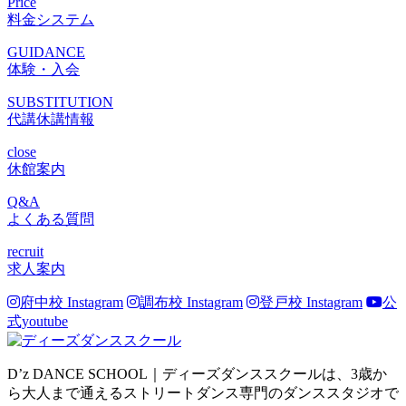
Price
料金システム
GUIDANCE
体験・入会
SUBSTITUTION
代講休講情報
close
休館案内
Q&A
よくある質問
recruit
求人案内
府中校 Instagram
調布校 Instagram
登戸校 Instagram
公
式youtube
D’z DANCE SCHOOL｜ディーズダンススクールは、3歳か
ら大人まで通えるストリートダンス専門のダンススタジオで