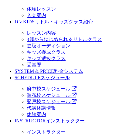
体験レッスン
入会案内
D’z KIDS
リトル・キッズクラス紹介
レッスン内容
3歳からはじめられるリトルクラス
進級オーディション
キッズ養成クラス
キッズ選抜クラス
受賞歴
SYSTEM & PRICE
料金システム
SCHEDULE
スケジュール
府中校スケジュール
調布校スケジュール
登戸校スケジュール
代講休講情報
休館案内
INSTRUCTOR
インストラクター
インストラクター