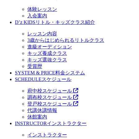
体験レッスン
入会案内
D’z KIDS
リトル・キッズクラス紹介
レッスン内容
3歳からはじめられるリトルクラス
進級オーディション
キッズ養成クラス
キッズ選抜クラス
受賞歴
SYSTEM & PRICE
料金システム
SCHEDULE
スケジュール
府中校スケジュール
調布校スケジュール
登戸校スケジュール
代講休講情報
休館案内
INSTRUCTOR
インストラクター
インストラクター