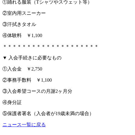
①踊れる服装（Tシャツやスウェット等）
②室内用スニーカー
③汗拭きタオル
④体験料 ￥1,100
＊＊＊＊＊＊＊＊＊＊＊＊＊＊＊＊＊＊＊＊
▼ 入会手続きに必要なもの
①入会金 ￥2,750
②事務手数料 ￥1,100
③入会希望コースの月謝2ヶ月分
④身分証
⑤保護者署名（入会者が19歳未満の場合）
ニュース一覧に戻る