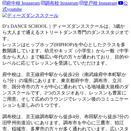
府中校 Instagram
調布校 Instagram
登戸校 Instagram
公
式youtube
D’z DANCE SCHOOL｜ディーズダンススクールは、3歳か
ら大人まで通えるストリートダンス専門のダンススタジオで
す。
レッスンはヒップホップ(HIPHOP)を中心としたクラスを多
数開講しています。幼児やキッズ（小学生）から一般（中学
生から大人）まで幅広い年代の方々が通われており、目的や
レベルに応じてレッスンを受講していただけます。
府中校は、京王線府中駅から徒歩2分（南武線府中本町駅か
ら7分）の場所にあります。東京都府中市、調布市、立川
市、国分寺市の方々が中心に通われている地域最大規模のダ
ンススクールです。2つのスタジオあり、レッスンも豊富に
ご用意。そして広めのラウンジでレッスン後のコミュニケー
ションも楽しみの１つです。
調布校は、京王線調布駅から徒歩4分、布田駅から徒歩7分の
旧甲州街道沿いにあります。調布市を中心に三鷹市、狛江
市、稲城市、多摩市の方々が多く通われています。広いスタ