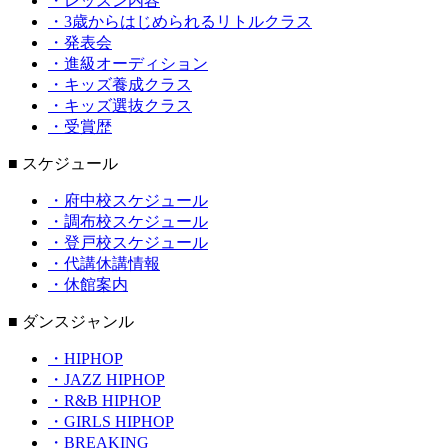
・レッスン内容
・3歳からはじめられるリトルクラス
・発表会
・進級オーディション
・キッズ養成クラス
・キッズ選抜クラス
・受賞歴
■ スケジュール
・府中校スケジュール
・調布校スケジュール
・登戸校スケジュール
・代講休講情報
・休館案内
■ ダンスジャンル
・HIPHOP
・JAZZ HIPHOP
・R&B HIPHOP
・GIRLS HIPHOP
・BREAKING