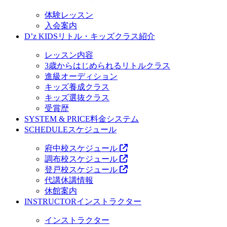
体験レッスン
入会案内
D’z KIDS
リトル・キッズクラス紹介
レッスン内容
3歳からはじめられるリトルクラス
進級オーディション
キッズ養成クラス
キッズ選抜クラス
受賞歴
SYSTEM & PRICE
料金システム
SCHEDULE
スケジュール
府中校スケジュール
調布校スケジュール
登戸校スケジュール
代講休講情報
休館案内
INSTRUCTOR
インストラクター
インストラクター