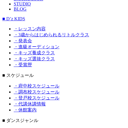
STUDIO
BLOG
■ D’z KIDS
・レッスン内容
・3歳からはじめられるリトルクラス
・発表会
・進級オーディション
・キッズ養成クラス
・キッズ選抜クラス
・受賞歴
■ スケジュール
・府中校スケジュール
・調布校スケジュール
・登戸校スケジュール
・代講休講情報
・休館案内
■ ダンスジャンル