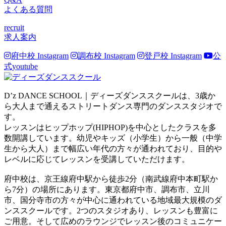
よくある質問
recruit
求人案内
府中校 Instagram
調布校 Instagram
登戸校 Instagram
公
式youtube
D’z DANCE SCHOOL｜ディーズダンススクールは、3歳か
ら大人まで通えるストリートダンス専門のダンススタジオで
す。
レッスンはヒップホップ(HIPHOP)を中心としたクラスを多
数開講しています。幼児やキッズ（小学生）から一般（中学
生から大人）まで幅広い年代の方々が通われており、目的や
レベルに応じてレッスンを受講していただけます。
府中校は、京王線府中駅から徒歩2分（南武線府中本町駅か
ら7分）の場所にあります。東京都府中市、調布市、立川
市、国分寺市の方々が中心に通われている地域最大規模のダ
ンススクールです。2つのスタジオあり、レッスンも豊富に
ご用意。そして広めのラウンジでレッスン後のコミュニケー