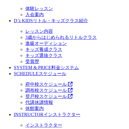
体験レッスン
入会案内
D’z KIDS
リトル・キッズクラス紹介
レッスン内容
3歳からはじめられるリトルクラス
進級オーディション
キッズ養成クラス
キッズ選抜クラス
受賞歴
SYSTEM & PRICE
料金システム
SCHEDULE
スケジュール
府中校スケジュール
調布校スケジュール
登戸校スケジュール
代講休講情報
休館案内
INSTRUCTOR
インストラクター
インストラクター