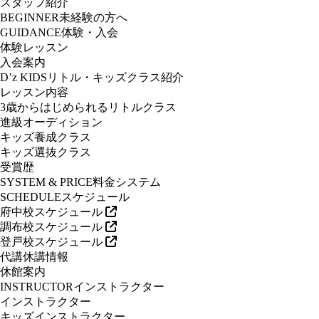
スタッフ紹介
BEGINNER
未経験の方へ
GUIDANCE
体験・入会
体験レッスン
入会案内
D’z KIDS
リトル・キッズクラス紹介
レッスン内容
3歳からはじめられるリトルクラス
進級オーディション
キッズ養成クラス
キッズ選抜クラス
受賞歴
SYSTEM & PRICE
料金システム
SCHEDULE
スケジュール
府中校スケジュール
調布校スケジュール
登戸校スケジュール
代講休講情報
休館案内
INSTRUCTOR
インストラクター
インストラクター
キッズインストラクター