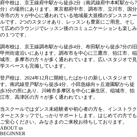
府中校は、京王線府中駅から徒歩2分（南武線府中本町駅から7
分）の場所にあります。東京都府中市、調布市、立川市、国分
寺市の方々が中心に通われている地域最大規模のダンススクー
ルです。2つのスタジオあり、レッスンも豊富にご用意。そし
て広めのラウンジでレッスン後のコミュニケーションも楽しみ
の１つです。
調布校は、京王線調布駅から徒歩4分、布田駅から徒歩7分の旧
甲州街道沿いにあります。調布市を中心に三鷹市、狛江市、稲
城市、多摩市の方々が多く通われています。広いスタジオで見
学スペースも完備しています。
登戸校は、2024年12月に開校したばかりの新しいスタジオで
す。南武線登戸駅から徒歩4分、小田急線向ヶ丘遊園駅から徒
歩3分の所にあり、川崎市多摩区を中心に麻生区、稲城市、狛
江市、高津区の方々が多く通われています。
当スクールではダンス未経験者や初心者の方を、インストラク
ターとスタッフでしっかりサポートします。はじめての方でも
ご安心ください。みなさまのご来校お待ちしております。
ABOUT us
BEGINNER