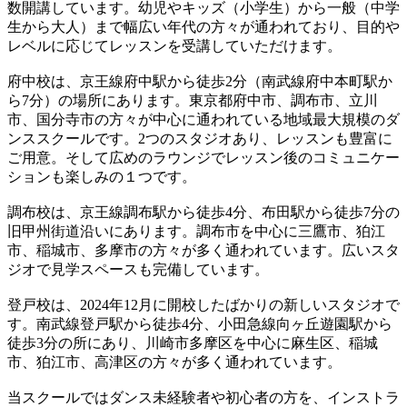
数開講しています。幼児やキッズ（小学生）から一般（中学
生から大人）まで幅広い年代の方々が通われており、目的や
レベルに応じてレッスンを受講していただけます。
府中校は、京王線府中駅から徒歩2分（南武線府中本町駅か
ら7分）の場所にあります。東京都府中市、調布市、立川
市、国分寺市の方々が中心に通われている地域最大規模のダ
ンススクールです。2つのスタジオあり、レッスンも豊富に
ご用意。そして広めのラウンジでレッスン後のコミュニケー
ションも楽しみの１つです。
調布校は、京王線調布駅から徒歩4分、布田駅から徒歩7分の
旧甲州街道沿いにあります。調布市を中心に三鷹市、狛江
市、稲城市、多摩市の方々が多く通われています。広いスタ
ジオで見学スペースも完備しています。
登戸校は、2024年12月に開校したばかりの新しいスタジオで
す。南武線登戸駅から徒歩4分、小田急線向ヶ丘遊園駅から
徒歩3分の所にあり、川崎市多摩区を中心に麻生区、稲城
市、狛江市、高津区の方々が多く通われています。
当スクールではダンス未経験者や初心者の方を、インストラ