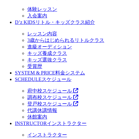
体験レッスン
入会案内
D’z KIDS
リトル・キッズクラス紹介
レッスン内容
3歳からはじめられるリトルクラス
進級オーディション
キッズ養成クラス
キッズ選抜クラス
受賞歴
SYSTEM & PRICE
料金システム
SCHEDULE
スケジュール
府中校スケジュール
調布校スケジュール
登戸校スケジュール
代講休講情報
休館案内
INSTRUCTOR
インストラクター
インストラクター