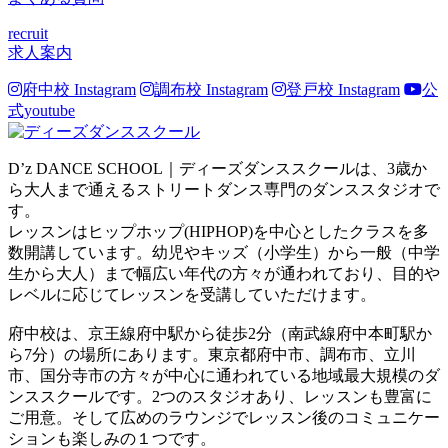
recruit
求人案内
府中校 Instagram
調布校 Instagram
登戸校 Instagram
公
式youtube
D’z DANCE SCHOOL｜ディーズダンススクールは、3歳か
ら大人まで通えるストリートダンス専門のダンススタジオで
す。
レッスンはヒップホップ(HIPHOP)を中心としたクラスを多
数開講しています。幼児やキッズ（小学生）から一般（中学
生から大人）まで幅広い年代の方々が通われており、目的や
レベルに応じてレッスンを受講していただけます。
府中校は、京王線府中駅から徒歩2分（南武線府中本町駅か
ら7分）の場所にあります。東京都府中市、調布市、立川
市、国分寺市の方々が中心に通われている地域最大規模のダ
ンススクールです。2つのスタジオあり、レッスンも豊富に
ご用意。そして広めのラウンジでレッスン後のコミュニケー
ションも楽しみの１つです。