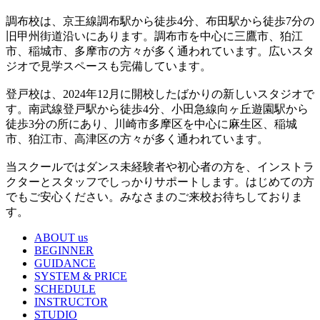
調布校は、京王線調布駅から徒歩4分、布田駅から徒歩7分の
旧甲州街道沿いにあります。調布市を中心に三鷹市、狛江
市、稲城市、多摩市の方々が多く通われています。広いスタ
ジオで見学スペースも完備しています。
登戸校は、2024年12月に開校したばかりの新しいスタジオで
す。南武線登戸駅から徒歩4分、小田急線向ヶ丘遊園駅から
徒歩3分の所にあり、川崎市多摩区を中心に麻生区、稲城
市、狛江市、高津区の方々が多く通われています。
当スクールではダンス未経験者や初心者の方を、インストラ
クターとスタッフでしっかりサポートします。はじめての方
でもご安心ください。みなさまのご来校お待ちしておりま
す。
ABOUT us
BEGINNER
GUIDANCE
SYSTEM & PRICE
SCHEDULE
INSTRUCTOR
STUDIO