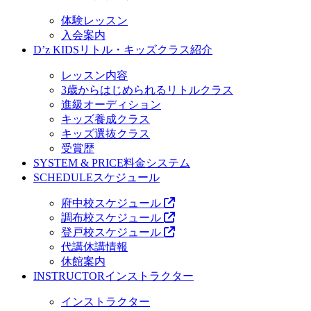
体験レッスン
入会案内
D’z KIDS
リトル・キッズクラス紹介
レッスン内容
3歳からはじめられるリトルクラス
進級オーディション
キッズ養成クラス
キッズ選抜クラス
受賞歴
SYSTEM & PRICE
料金システム
SCHEDULE
スケジュール
府中校スケジュール
調布校スケジュール
登戸校スケジュール
代講休講情報
休館案内
INSTRUCTOR
インストラクター
インストラクター