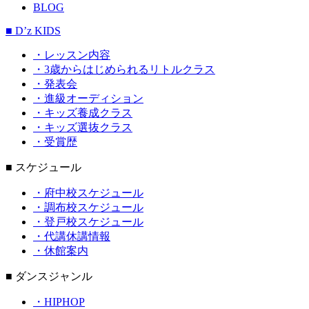
BLOG
■ D’z KIDS
・レッスン内容
・3歳からはじめられるリトルクラス
・発表会
・進級オーディション
・キッズ養成クラス
・キッズ選抜クラス
・受賞歴
■ スケジュール
・府中校スケジュール
・調布校スケジュール
・登戸校スケジュール
・代講休講情報
・休館案内
■ ダンスジャンル
・HIPHOP