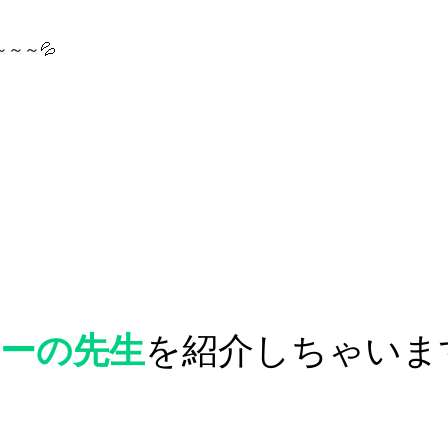
～～💦
ーの先生
を紹介しちゃいま