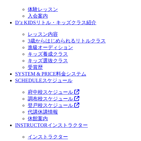
体験レッスン
入会案内
D’z KIDS
リトル・キッズクラス紹介
レッスン内容
3歳からはじめられるリトルクラス
進級オーディション
キッズ養成クラス
キッズ選抜クラス
受賞歴
SYSTEM & PRICE
料金システム
SCHEDULE
スケジュール
府中校スケジュール
調布校スケジュール
登戸校スケジュール
代講休講情報
休館案内
INSTRUCTOR
インストラクター
インストラクター