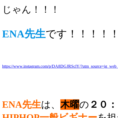
じゃん！！！
ENA先生
です！！！！！
https://www.instagram.com/p/DA8DGJRSclY/?utm_source=ig_w
ENA先生
は、
木曜
の
２０：
HIPHOP一般ビギナー
を担