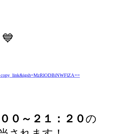
💙
eb_copy_link&igsh=MzRlODBiNWFlZA==
００～２１：２０
の
当されます！