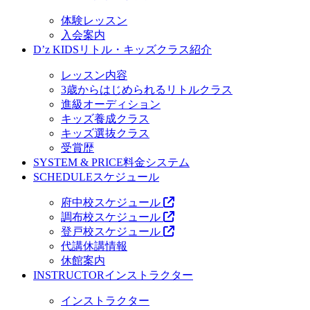
体験レッスン
入会案内
D’z KIDS
リトル・キッズクラス紹介
レッスン内容
3歳からはじめられるリトルクラス
進級オーディション
キッズ養成クラス
キッズ選抜クラス
受賞歴
SYSTEM & PRICE
料金システム
SCHEDULE
スケジュール
府中校スケジュール
調布校スケジュール
登戸校スケジュール
代講休講情報
休館案内
INSTRUCTOR
インストラクター
インストラクター