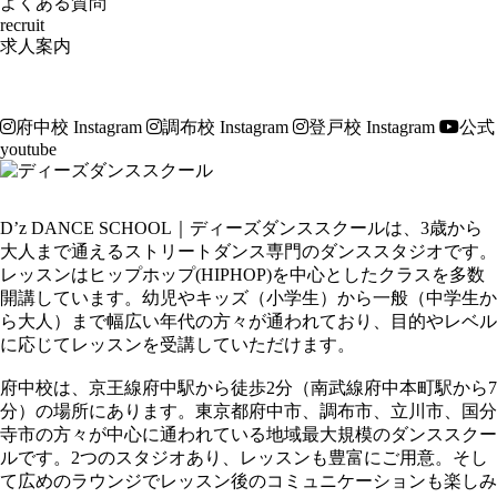
よくある質問
recruit
求人案内
府中校 Instagram
調布校 Instagram
登戸校 Instagram
公式
youtube
D’z DANCE SCHOOL｜ディーズダンススクールは、3歳から
大人まで通えるストリートダンス専門のダンススタジオです。
レッスンはヒップホップ(HIPHOP)を中心としたクラスを多数
開講しています。幼児やキッズ（小学生）から一般（中学生か
ら大人）まで幅広い年代の方々が通われており、目的やレベル
に応じてレッスンを受講していただけます。
府中校は、京王線府中駅から徒歩2分（南武線府中本町駅から7
分）の場所にあります。東京都府中市、調布市、立川市、国分
寺市の方々が中心に通われている地域最大規模のダンススクー
ルです。2つのスタジオあり、レッスンも豊富にご用意。そし
て広めのラウンジでレッスン後のコミュニケーションも楽しみ