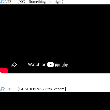
9/23 【XG – Something ain’t right】
9/30 【BLACKPINK / Pink Venom】