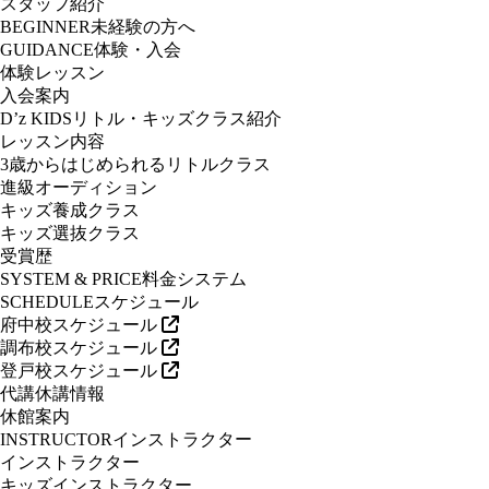
スタッフ紹介
BEGINNER
未経験の方へ
GUIDANCE
体験・入会
体験レッスン
入会案内
D’z KIDS
リトル・キッズクラス紹介
レッスン内容
3歳からはじめられるリトルクラス
進級オーディション
キッズ養成クラス
キッズ選抜クラス
受賞歴
SYSTEM & PRICE
料金システム
SCHEDULE
スケジュール
府中校スケジュール
調布校スケジュール
登戸校スケジュール
代講休講情報
休館案内
INSTRUCTOR
インストラクター
インストラクター
キッズインストラクター