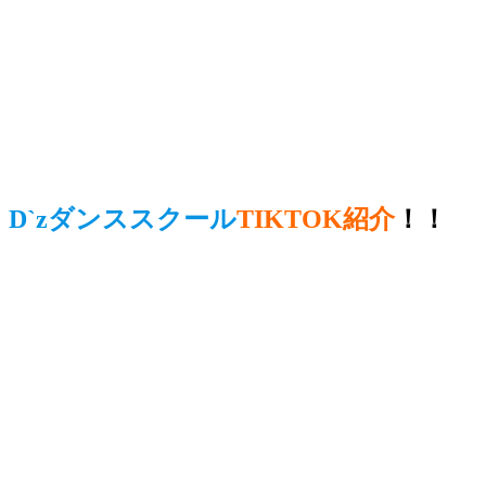
D`zダンススクール
TIKTOK紹介
！！