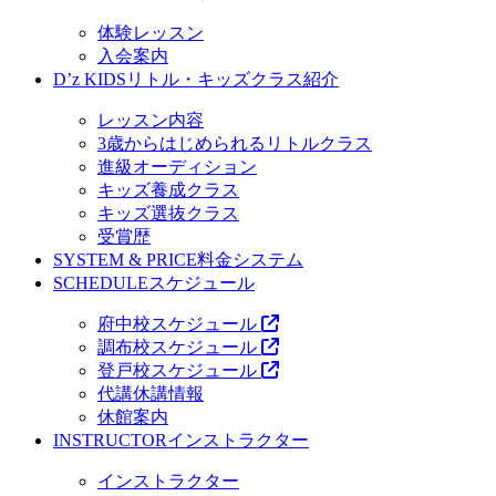
体験レッスン
入会案内
D’z KIDS
リトル・キッズクラス紹介
レッスン内容
3歳からはじめられるリトルクラス
進級オーディション
キッズ養成クラス
キッズ選抜クラス
受賞歴
SYSTEM & PRICE
料金システム
SCHEDULE
スケジュール
府中校スケジュール
調布校スケジュール
登戸校スケジュール
代講休講情報
休館案内
INSTRUCTOR
インストラクター
インストラクター