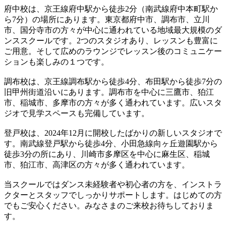
府中校は、京王線府中駅から徒歩2分（南武線府中本町駅か
ら7分）の場所にあります。東京都府中市、調布市、立川
市、国分寺市の方々が中心に通われている地域最大規模のダ
ンススクールです。2つのスタジオあり、レッスンも豊富に
ご用意。そして広めのラウンジでレッスン後のコミュニケー
ションも楽しみの１つです。
調布校は、京王線調布駅から徒歩4分、布田駅から徒歩7分の
旧甲州街道沿いにあります。調布市を中心に三鷹市、狛江
市、稲城市、多摩市の方々が多く通われています。広いスタ
ジオで見学スペースも完備しています。
登戸校は、2024年12月に開校したばかりの新しいスタジオで
す。南武線登戸駅から徒歩4分、小田急線向ヶ丘遊園駅から
徒歩3分の所にあり、川崎市多摩区を中心に麻生区、稲城
市、狛江市、高津区の方々が多く通われています。
当スクールではダンス未経験者や初心者の方を、インストラ
クターとスタッフでしっかりサポートします。はじめての方
でもご安心ください。みなさまのご来校お待ちしておりま
す。