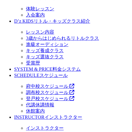
体験レッスン
入会案内
D’z KIDS
リトル・キッズクラス紹介
レッスン内容
3歳からはじめられるリトルクラス
進級オーディション
キッズ養成クラス
キッズ選抜クラス
受賞歴
SYSTEM & PRICE
料金システム
SCHEDULE
スケジュール
府中校スケジュール
調布校スケジュール
登戸校スケジュール
代講休講情報
休館案内
INSTRUCTOR
インストラクター
インストラクター